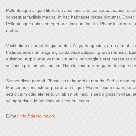
Pellentesque aliquet libero eu arcu iaculis ut consequat sapien euism
consequat facilisis magna. In hac habitasse platea dictumst. Done
Pellentesque quis sem eget orci tincidunt iaculis. Phasellus ornar
metus.
Vestibulum sit amet feugiat metus. Aliquam egestas, urna at mattis c
tristique eros non magna gravida vitae adipiscing arcu rhoncus. Eti
euismod, turpis urna vestibulum arcu, non sagittis erat massa at a
vel lacus pretium vestibulum. Nam lacinia rutrum quam, tristique co
Suspendisse potenti. Phasellus et imperdiet mauris. Sed in enim eget
Maecenas consectetur pharetra tristique. Mauris ipsum quam, faucib
sed dictum odio eleifend. Ut nibh nibh, iaculis sed dignissim vitae,
volutpat risus, id molestie velit est eu lectus.
E-mail:
info@demolink.org