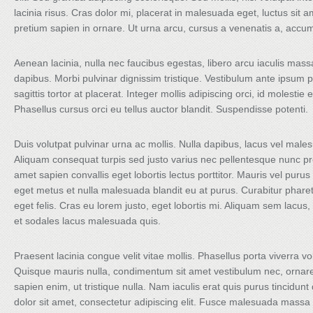
lacinia risus. Cras dolor mi, placerat in malesuada eget, luctus sit a
pretium sapien in ornare. Ut urna arcu, cursus a venenatis a, accums
Aenean lacinia, nulla nec faucibus egestas, libero arcu iaculis mas
dapibus. Morbi pulvinar dignissim tristique. Vestibulum ante ipsum p
sagittis tortor at placerat. Integer mollis adipiscing orci, id molest
Phasellus cursus orci eu tellus auctor blandit. Suspendisse potenti.
Duis volutpat pulvinar urna ac mollis. Nulla dapibus, lacus vel malesu
Aliquam consequat turpis sed justo varius nec pellentesque nunc pre
amet sapien convallis eget lobortis lectus porttitor. Mauris vel pur
eget metus et nulla malesuada blandit eu at purus. Curabitur pharetra
eget felis. Cras eu lorem justo, eget lobortis mi. Aliquam sem lacus, 
et sodales lacus malesuada quis.
Praesent lacinia congue velit vitae mollis. Phasellus porta viverra vol
Quisque mauris nulla, condimentum sit amet vestibulum nec, ornare
sapien enim, ut tristique nulla. Nam iaculis erat quis purus tincidu
dolor sit amet, consectetur adipiscing elit. Fusce malesuada massa 