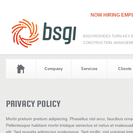
NOW HIRING EM
BSGI PROVIDES TURN-KEY 
CONSTRUCTION, MANAGEME
Company
Services
Clients
PRIVACY POLICY
Morbi pretium pretium adipiscing. Phasellus nisl arcu, faucibus or
Pellentesque habitant morbi tristique senectus et netus et malesua
elit. Sed gravida adipiscing scelerisque. Sed mollis, nisl volutpat inte